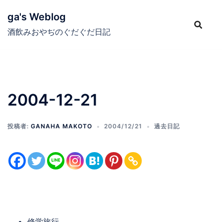
コ
ga's Weblog
ン
テ
酒飲みおやぢのぐだぐだ日記
ン
ツ
へ
ス
2004-12-21
キ
ッ
プ
投稿者:
GANAHA MAKOTO
2004/12/21
過去日記
修学旅行