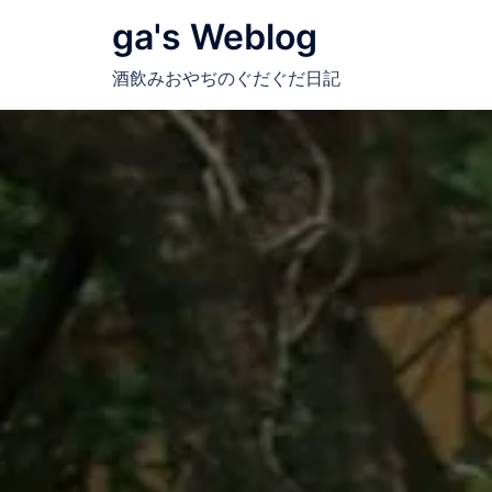
コ
ga's Weblog
ン
テ
酒飲みおやぢのぐだぐだ日記
ン
ツ
へ
ス
キ
ッ
プ