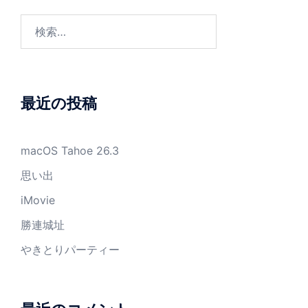
ー
ジ
検
送
索:
り
最近の投稿
macOS Tahoe 26.3
思い出
iMovie
勝連城址
やきとりパーティー