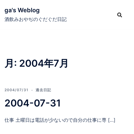
コ
ga's Weblog
ン
テ
酒飲みおやぢのぐだぐだ日記
ン
ツ
へ
ス
キ
月:
2004年7月
ッ
プ
2004/07/31
過去日記
2004-07-31
仕事 土曜日は電話が少ないので自分の仕事に専 […]