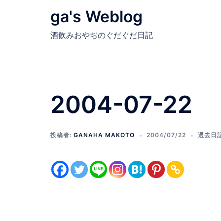
コ
ga's Weblog
ン
テ
酒飲みおやぢのぐだぐだ日記
ン
ツ
へ
ス
2004-07-22
キ
ッ
プ
投稿者:
GANAHA MAKOTO
2004/07/22
過去日