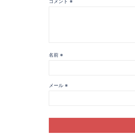
ョ
コメント
※
ン
名前
※
メール
※