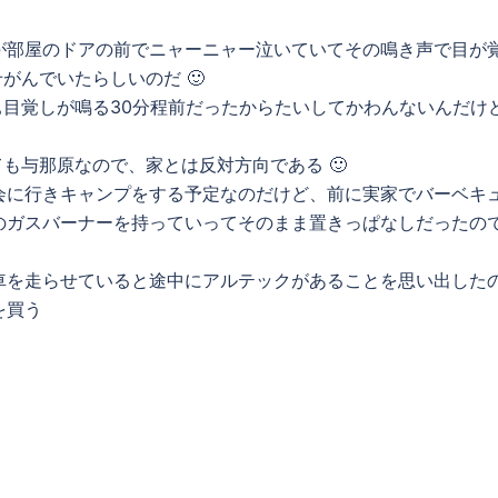
が部屋のドアの前でニャーニャー泣いていてその鳴き声で目が
がんでいたらしいのだ 🙂
ぁ目覚しが鳴る30分程前だったからたいしてかわんないんだけ
も与那原なので、家とは反対方向である 🙂
会に行きキャンプをする予定なのだけど、前に実家でバーベキ
のガスバーナーを持っていってそのまま置きっぱなしだったの
車を走らせていると途中にアルテックがあることを思い出した
Yを買う