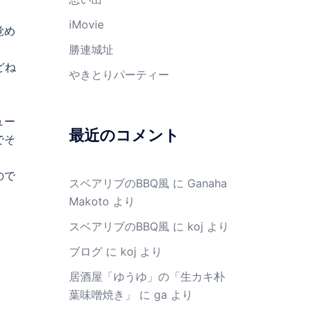
iMovie
覚め
勝連城址
どね
やきとりパーティー
ュー
最近のコメント
でそ
ので
スベアリブのBBQ風
に
Ganaha
Makoto
より
スベアリブのBBQ風
に
koj
より
ブログ
に
koj
より
居酒屋「ゆうゆ」の「生カキ朴
葉味噌焼き」
に
ga
より