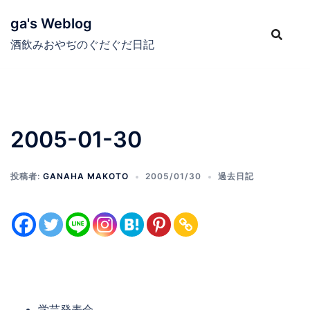
コ
ga's Weblog
ン
テ
酒飲みおやぢのぐだぐだ日記
ン
ツ
へ
ス
2005-01-30
キ
ッ
プ
投稿者:
GANAHA MAKOTO
2005/01/30
過去日記
学芸発表会