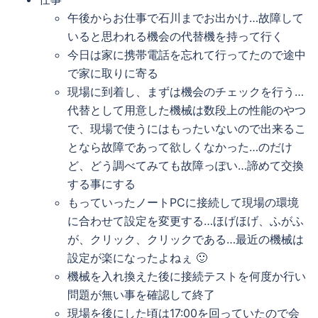
午後からお仕事で石川までお出かけ…故障して
いると思われる機会の代替機を持って行く
今日は家に携帯電話を忘れて行ってたので途中
で家に取りに寄る
現場に到着し、まずは機会のチェックを行う…
代替として用意した機械は数段上の性能のやつ
で、現場で使うにはもったいないので出来るこ
となら故障であって欲しくなかった…のだけ
ど、どう調べてみても故障っぽい…諦めて交換
する事にする
もっていったノートPCに接続して現場の環境
に合わせて設定を変更する…ほげほげ、ふがふ
が、クリック、クリックである…最近の機械は
設定が楽になったよねぇ 🙂
機械を入れ換えた後に接続テストを何度か行い
問題が無い事を確認して終了
現場を後にした頃は17:00を回っていたので会