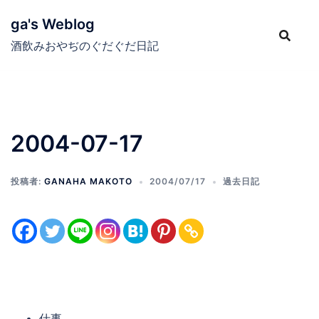
コ
ga's Weblog
ン
テ
酒飲みおやぢのぐだぐだ日記
ン
ツ
へ
ス
2004-07-17
キ
ッ
プ
投稿者:
GANAHA MAKOTO
2004/07/17
過去日記
仕事