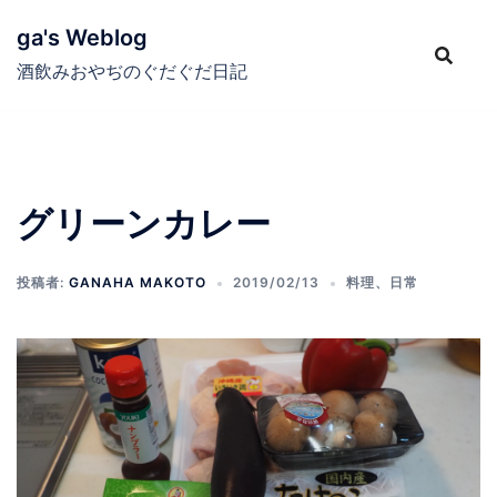
コ
ga's Weblog
ン
テ
酒飲みおやぢのぐだぐだ日記
ン
ツ
へ
ス
グリーンカレー
キ
ッ
プ
投稿者:
GANAHA MAKOTO
2019/02/13
料理
、
日常