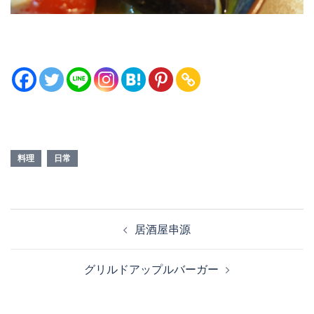
料理
日常
投
居酒屋串源
稿
ナ
グリルドアップルバーガー
ビ
ゲ