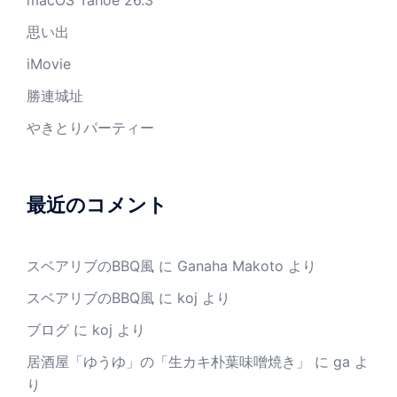
macOS Tahoe 26.3
思い出
iMovie
勝連城址
やきとりパーティー
最近のコメント
スベアリブのBBQ風
に
Ganaha Makoto
より
スベアリブのBBQ風
に
koj
より
ブログ
に
koj
より
居酒屋「ゆうゆ」の「生カキ朴葉味噌焼き」
に
ga
よ
り