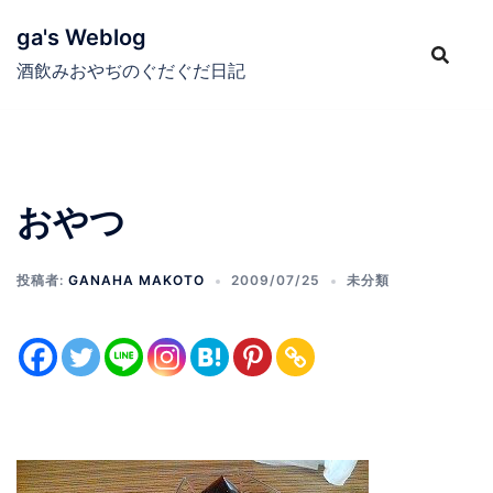
コ
ga's Weblog
ン
テ
酒飲みおやぢのぐだぐだ日記
ン
ツ
へ
ス
おやつ
キ
ッ
プ
投稿者:
GANAHA MAKOTO
2009/07/25
未分類