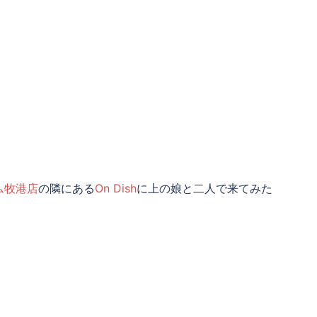
ム
牧港店
の隣にある
On Dish
に上の娘と二人で来てみた