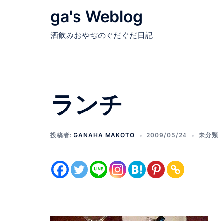
コ
ga's Weblog
ン
テ
酒飲みおやぢのぐだぐだ日記
ン
ツ
へ
ス
ランチ
キ
ッ
プ
投稿者:
GANAHA MAKOTO
2009/05/24
未分類