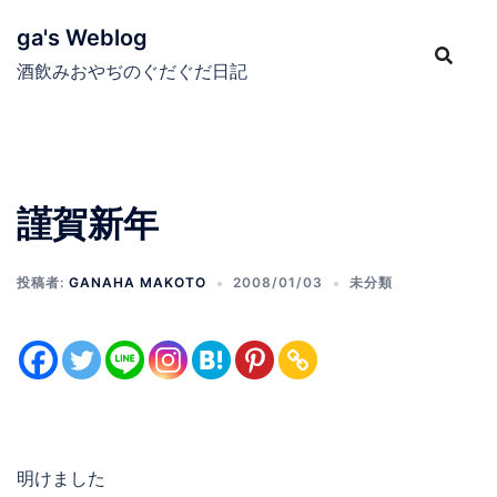
コ
ga's Weblog
ン
テ
酒飲みおやぢのぐだぐだ日記
ン
ツ
へ
ス
謹賀新年
キ
ッ
プ
投稿者:
GANAHA MAKOTO
2008/01/03
未分類
明けました