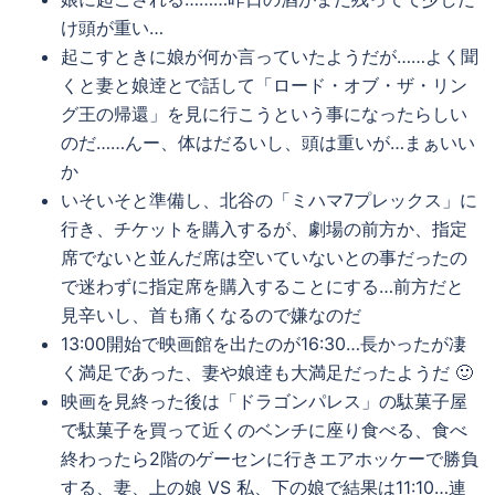
け頭が重い…
起こすときに娘が何か言っていたようだが……よく聞
くと妻と娘逹とで話して「ロード・オブ・ザ・リン
グ王の帰還」を見に行こうという事になったらしい
のだ……んー、体はだるいし、頭は重いが…まぁいい
か
いそいそと準備し、北谷の「ミハマ7プレックス」に
行き、チケットを購入するが、劇場の前方か、指定
席でないと並んだ席は空いていないとの事だったの
で迷わずに指定席を購入することにする…前方だと
見辛いし、首も痛くなるので嫌なのだ
13:00開始で映画館を出たのが16:30…長かったが凄
く満足であった、妻や娘逹も大満足だったようだ 🙂
映画を見終った後は「ドラゴンパレス」の駄菓子屋
で駄菓子を買って近くのベンチに座り食べる、食べ
終わったら2階のゲーセンに行きエアホッケーで勝負
する、妻、上の娘 VS 私、下の娘で結果は11:10…連