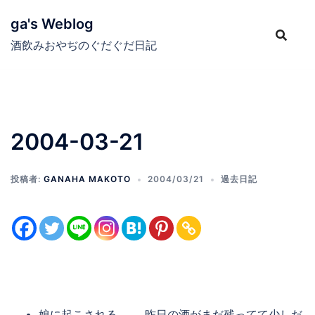
コ
ga's Weblog
ン
テ
酒飲みおやぢのぐだぐだ日記
ン
ツ
へ
ス
2004-03-21
キ
ッ
プ
投稿者:
GANAHA MAKOTO
2004/03/21
過去日記
娘に起こされる………昨日の酒がまだ残ってて少しだ