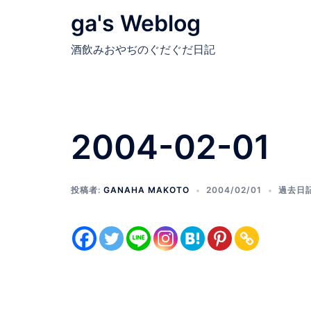
コ
ga's Weblog
ン
テ
酒飲みおやぢのぐだぐだ日記
ン
ツ
へ
ス
2004-02-01
キ
ッ
プ
投稿者:
GANAHA MAKOTO
2004/02/01
過去日