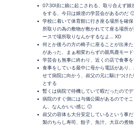
07:30頃に娘に起こされる、取り合えず
をする、今日は娘逹の学芸会があるのだ 
学校に着いて体育館に行き座る場所を確保
所取りの為の敷物が敷かれてて座る場所が
ースで場所取りなんかするなよ… XD
何とか後ろの方の椅子に座ることが出来た
があった、まぁ相変わらずの親馬鹿モード
学芸会も無事に終わり、近くの店で食事をす
食事をしている最中に母から電話があり、
せて病院に向かう、叔父の元に駆けつけた
とする
暫くは病院で待機していて暇だったのでデ
病院のすぐ側には与儀公園があるのでそこ
ん、なんかいい感じ 🙂
叔父の容体も大分安定しているという事だ
製のちらし寿司、餃子、魚汁、大豆の煮物…