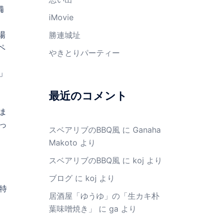
備
iMovie
場
勝連城址
ペ
やきとりパーティー
」
最近のコメント
ま
っ
スベアリブのBBQ風
に
Ganaha
Makoto
より
スベアリブのBBQ風
に
koj
より
ブログ
に
koj
より
特
居酒屋「ゆうゆ」の「生カキ朴
葉味噌焼き」
に
ga
より