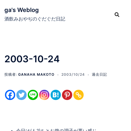
コ
ga's Weblog
ン
テ
酒飲みおやぢのぐだぐだ日記
ン
ツ
へ
ス
2003-10-24
キ
ッ
プ
投稿者:
GANAHA MAKOTO
2003/10/24
過去日記
今日は(も?)ちとお腹の調子が悪い感じ…