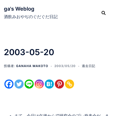
コ
ga's Weblog
ン
テ
酒飲みおやぢのぐだぐだ日記
ン
ツ
へ
ス
2003-05-20
キ
ッ
プ
投稿者:
GANAHA MAKOTO
2003/05/20
過去日記
さて、今日は午後からIT研究会のプレ発表会だ、ま