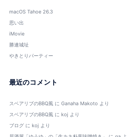
macOS Tahoe 26.3
思い出
iMovie
勝連城址
やきとりパーティー
最近のコメント
スベアリブのBBQ風
に
Ganaha Makoto
より
スベアリブのBBQ風
に
koj
より
ブログ
に
koj
より
居酒屋「ゆうゆ」の「生カキ朴葉味噌焼き」
に
ga
よ