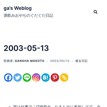
コ
ga's Weblog
ン
テ
酒飲みおやぢのぐだぐだ日記
ン
ツ
へ
ス
2003-05-13
キ
ッ
プ
投稿者:
GANAHA MAKOTO
2003/05/13
過去日記
実は仕事で「IT研究会」なるものに参加してて、今