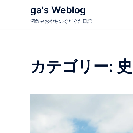
コ
ga's Weblog
ン
テ
酒飲みおやぢのぐだぐだ日記
ン
ツ
へ
ス
キ
カテゴリー:
史
ッ
プ