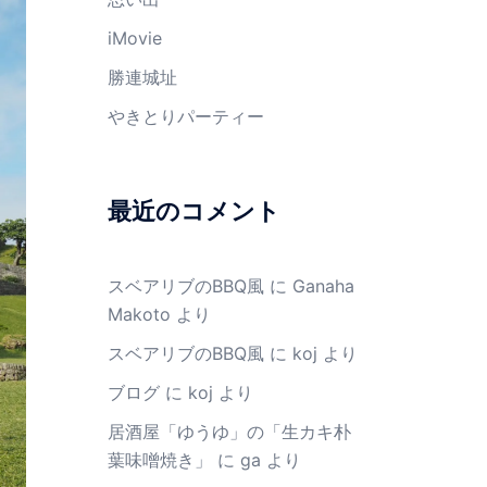
iMovie
勝連城址
やきとりパーティー
最近のコメント
スベアリブのBBQ風
に
Ganaha
Makoto
より
スベアリブのBBQ風
に
koj
より
ブログ
に
koj
より
居酒屋「ゆうゆ」の「生カキ朴
葉味噌焼き」
に
ga
より