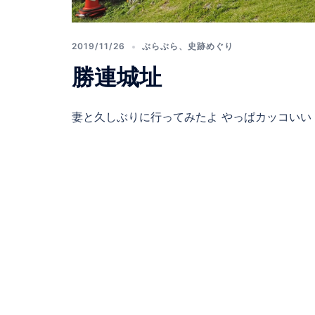
2019/11/26
ぶらぶら
、
史跡めぐり
勝連城址
妻と久しぶりに行ってみたよ やっぱカッコいい [