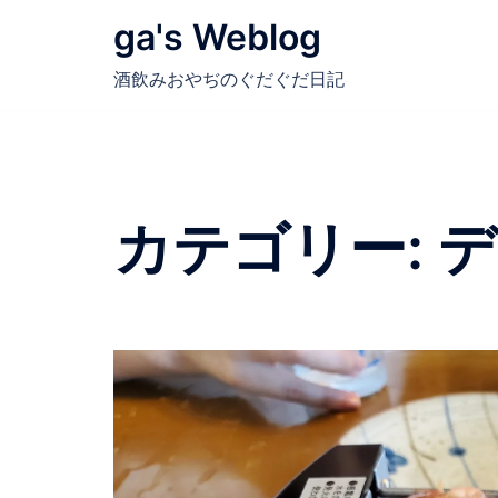
コ
ga's Weblog
ン
テ
酒飲みおやぢのぐだぐだ日記
ン
ツ
へ
ス
キ
カテゴリー:
デ
ッ
プ