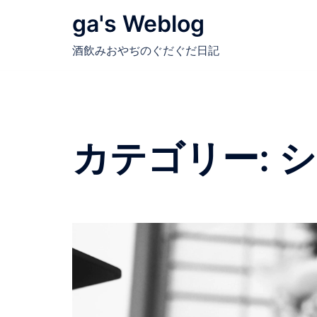
コ
ga's Weblog
ン
テ
酒飲みおやぢのぐだぐだ日記
ン
ツ
へ
ス
キ
カテゴリー:
シ
ッ
プ